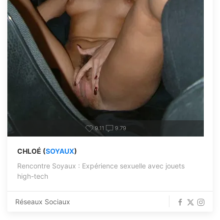
9.11
9.79
CHLOÉ (
SOYAUX
)
Rencontre Soyaux : Expérience sexuelle avec jouets
high-tech
Réseaux Sociaux