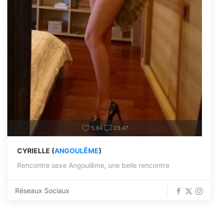
5.84
23.47
CYRIELLE (
ANGOULÊME
)
Rencontre sexe Angoulême, une belle rencontre
Réseaux Sociaux