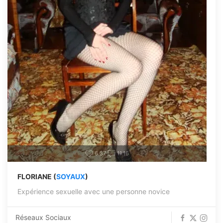
6.37
11.16
FLORIANE (
SOYAUX
)
Expérience sexuelle avec une personne novice
Réseaux Sociaux