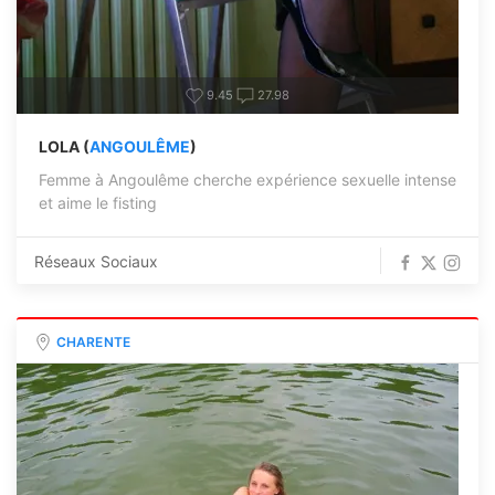
9.45
27.98
LOLA (
ANGOULÊME
)
Femme à Angoulême cherche expérience sexuelle intense
et aime le fisting
Réseaux Sociaux
CHARENTE