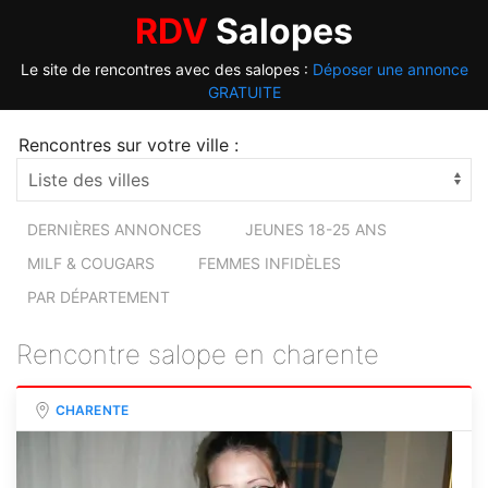
RDV
Salopes
Le site de rencontres avec des salopes :
Déposer une annonce
GRATUITE
Rencontres sur votre ville :
DERNIÈRES ANNONCES
JEUNES 18-25 ANS
MILF & COUGARS
FEMMES INFIDÈLES
PAR DÉPARTEMENT
Rencontre salope en charente
CHARENTE