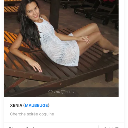
7.96
10.82
XENIA (
MAUBEUGE
)
Cherche soirée coquine