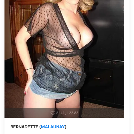
8.14
22.83
BERNADETTE (
MALAUNAY
)