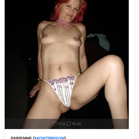
5.12
15.22
FABIENNE (
MONTBRISON
)