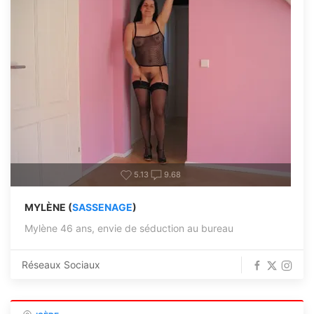
5.13
9.68
MYLÈNE (
SASSENAGE
)
Mylène 46 ans, envie de séduction au bureau
Réseaux Sociaux