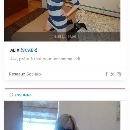
5.85
14.96
ALIX (
SCAËR
)
Alix, prête à tout pour un homme viril
Réseaux Sociaux
ESSONNE