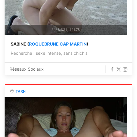
8.83
11.78
SABINE (
ROQUEBRUNE CAP MARTIN
)
Recherche : sexe intense, sans chichis
Réseaux Sociaux
TARN