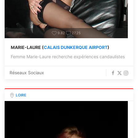
9.82
27.25
MARIE-LAURE (
CALAIS DUNKERQUE AIRPORT
)
Femme Marie-Laure recherche expériences candaulistes
Réseaux Sociaux
LOIRE