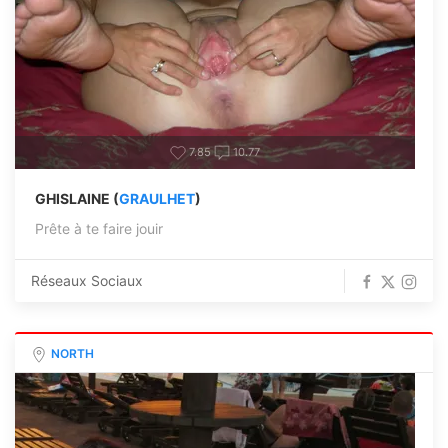
7.85
10.77
GHISLAINE (
GRAULHET
)
Prête à te faire jouir
Réseaux Sociaux
NORTH