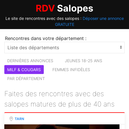
RDV
Salopes
Le site de rencontres avec des salopes :
Déposer une annonce
GRATUITE
Rencontres dans votre département :
DERNIÈRES ANNONCES
JEUNES 18-25 ANS
MILF & COUGARS
FEMMES INFIDÈLES
PAR DÉPARTEMENT
Faites des rencontres avec des
salopes matures de plus de 40 ans
TARN