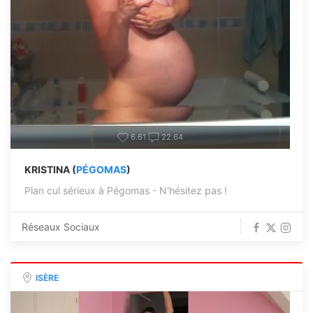
6.61
22.64
KRISTINA (
PÉGOMAS
)
Plan cul sérieux à Pégomas - N'hésitez pas !
Réseaux Sociaux
ISÈRE