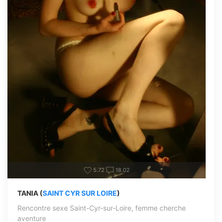
5.72
18.02
TANIA (
SAINT CYR SUR LOIRE
)
Rencontre sexe Saint-Cyr-sur-Loire, femme cherche
aventure