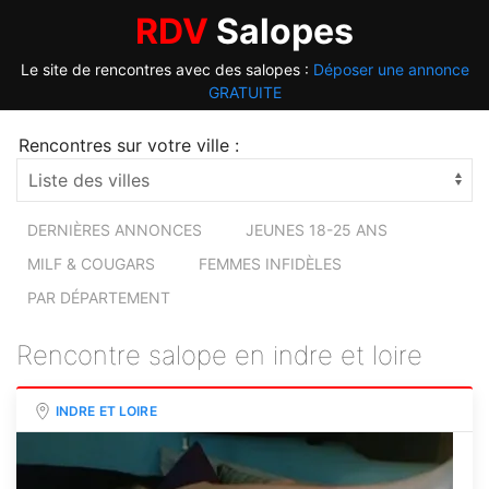
RDV
Salopes
Le site de rencontres avec des salopes :
Déposer une annonce
GRATUITE
Rencontres sur votre ville :
DERNIÈRES ANNONCES
JEUNES 18-25 ANS
MILF & COUGARS
FEMMES INFIDÈLES
PAR DÉPARTEMENT
Rencontre salope en indre et loire
INDRE ET LOIRE