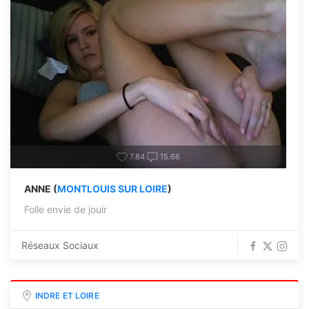
7.84
15.66
ANNE (
MONTLOUIS SUR LOIRE
)
Folle envie de jouir
Réseaux Sociaux
INDRE ET LOIRE