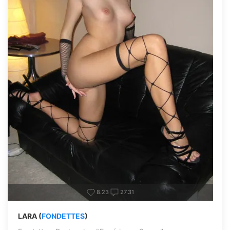
8.23
27.31
LARA (
FONDETTES
)