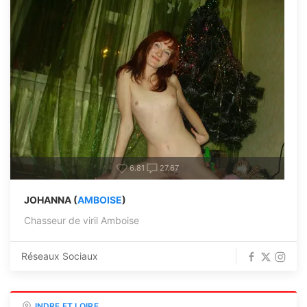
6.81
27.67
JOHANNA (
AMBOISE
)
Chasseur de viril Amboise
Réseaux Sociaux
INDRE ET LOIRE