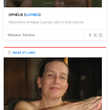
6.08
21.26
OPHÉLIE (
LUYNES
)
Rencontre érotique Luynes, plan à trois discret
Réseaux Sociaux
INDRE ET LOIRE