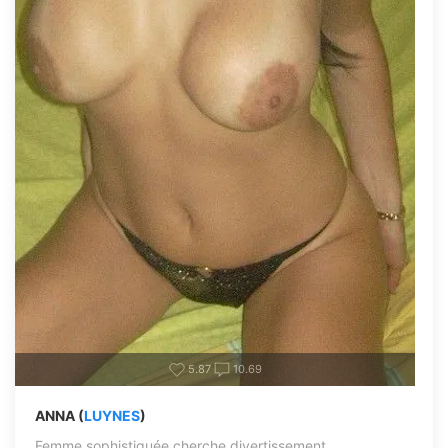
5.87
10.69
ANNA (
LUYNES
)
Femme sophistiquée cherche divertissement