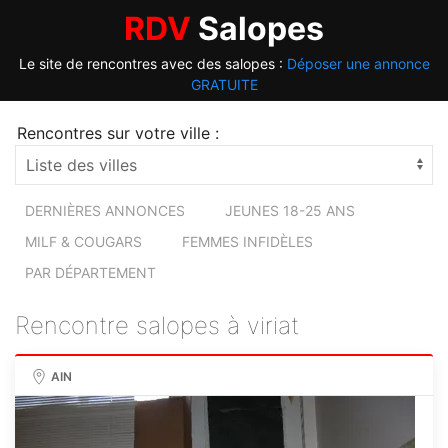
RDV
Salopes
Le site de rencontres avec des salopes :
Déposer une annonce
GRATUITE
Rencontres sur votre ville :
DERNIÈRES ANNONCES
JEUNES 18-25 ANS
MILF & COUGARS
FEMMES INFIDÈLES
PAR DÉPARTEMENT
Rencontre salopes à viriat
AIN