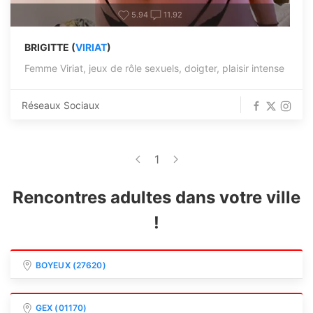
5.94
11.92
BRIGITTE (
VIRIAT
)
Femme Viriat, jeux de rôle sexuels, doigter, plaisir intense
Réseaux Sociaux
1
Rencontres adultes dans votre ville
!
BOYEUX (27620)
GEX (01170)