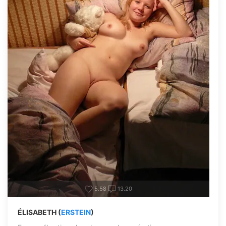
5.58
13.20
ÉLISABETH (
ERSTEIN
)