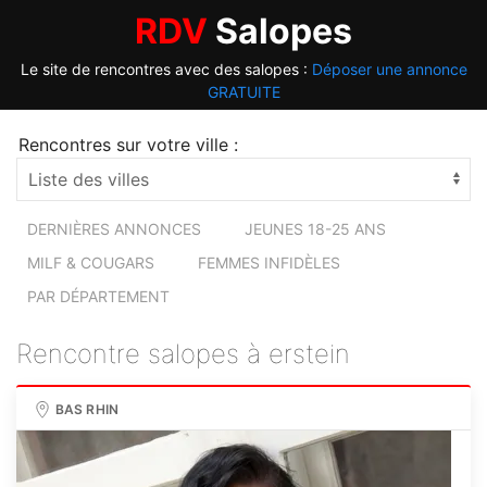
RDV
Salopes
Le site de rencontres avec des salopes :
Déposer une annonce
GRATUITE
Rencontres sur votre ville :
DERNIÈRES ANNONCES
JEUNES 18-25 ANS
MILF & COUGARS
FEMMES INFIDÈLES
PAR DÉPARTEMENT
Rencontre salopes à erstein
BAS RHIN