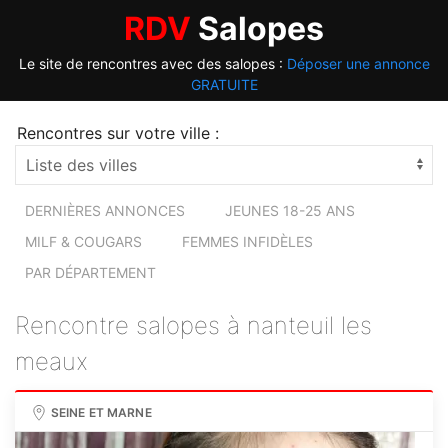
RDV
Salopes
Le site de rencontres avec des salopes :
Déposer une annonce
GRATUITE
Rencontres sur votre ville :
DERNIÈRES ANNONCES
JEUNES 18-25 ANS
MILF & COUGARS
FEMMES INFIDÈLES
PAR DÉPARTEMENT
Rencontre salopes à nanteuil les
meaux
SEINE ET MARNE