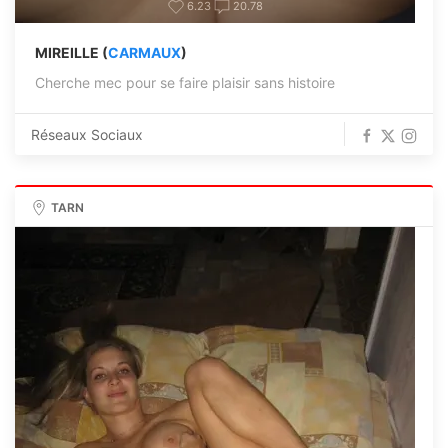
6.23
20.78
MIREILLE (
CARMAUX
)
Cherche mec pour se faire plaisir sans histoire
Réseaux Sociaux
TARN