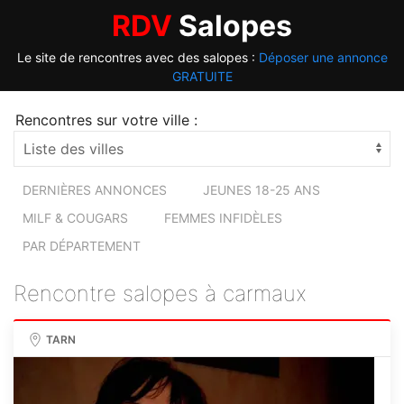
RDV
Salopes
Le site de rencontres avec des salopes :
Déposer une annonce
GRATUITE
Rencontres sur votre ville :
DERNIÈRES ANNONCES
JEUNES 18-25 ANS
MILF & COUGARS
FEMMES INFIDÈLES
PAR DÉPARTEMENT
Rencontre salopes à carmaux
TARN