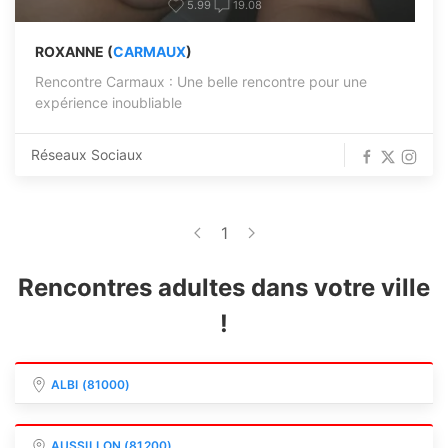
5.99
19.08
ROXANNE (
CARMAUX
)
Rencontre Carmaux : Une belle rencontre pour une
expérience inoubliable
Réseaux Sociaux
1
Rencontres adultes dans votre ville
!
ALBI (81000)
AUSSILLON (81200)