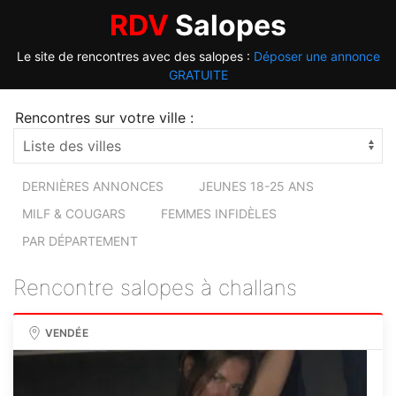
RDV
Salopes
Le site de rencontres avec des salopes :
Déposer une annonce
GRATUITE
Rencontres sur votre ville :
DERNIÈRES ANNONCES
JEUNES 18-25 ANS
MILF & COUGARS
FEMMES INFIDÈLES
PAR DÉPARTEMENT
Rencontre salopes à challans
VENDÉE