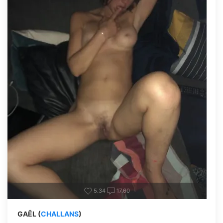
5.34
17.60
GAËL (
CHALLANS
)