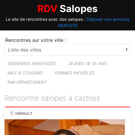
RDV
Salopes
Le site de rencontres avec des salopes :
Déposer une annonce
GRATUITE
Rencontres sur votre ville :
DERNIÈRES ANNONCES
JEUNES 18-25 ANS
MILF & COUGARS
FEMMES INFIDÈLES
PAR DÉPARTEMENT
Rencontre salopes à castries
HÉRAULT