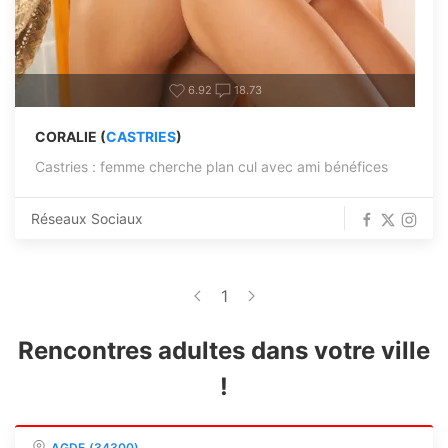
6.92
18.73
CORALIE (
CASTRIES
)
Castries : femme cherche plan cul avec ami bénéfices
Réseaux Sociaux
1
Rencontres adultes dans votre ville
!
AGDE (34300)