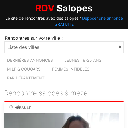
RDV
Salopes
Le site de rencontres avec des salopes :
Déposer une annonce
GRATUITE
Rencontres sur votre ville :
DERNIÈRES ANNONCES
JEUNES 18-25 ANS
MILF & COUGARS
FEMMES INFIDÈLES
PAR DÉPARTEMENT
Rencontre salopes à meze
HÉRAULT