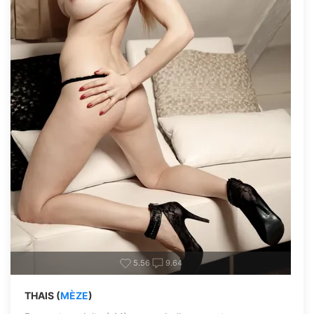
5.56
9.64
THAIS (
MÈZE
)